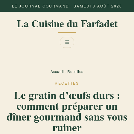
LE JOURNAL GOURMAND · SAMEDI 8 AOÛT 2026
La Cuisine du Farfadet
Menu
☰
Accueil
·
Recettes
RECETTES
Le gratin d’œufs durs :
comment préparer un
dîner gourmand sans vous
ruiner