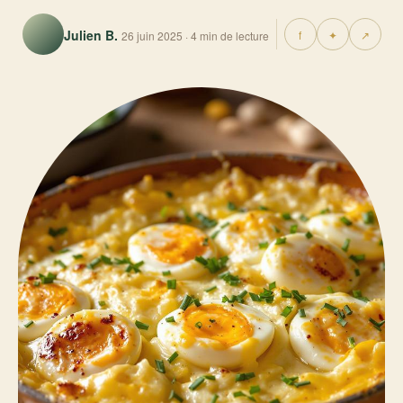
Julien B.
f
✦
↗
26 juin 2025 · 4 min de lecture