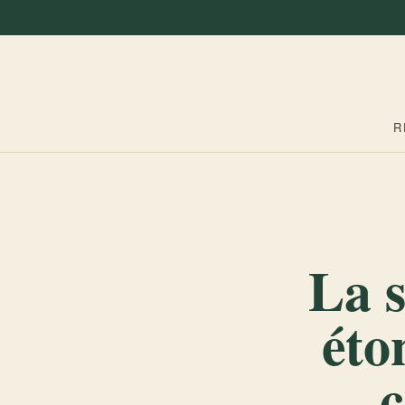
R
La s
éto
c