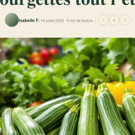
Isabelle F.
f
✦
↗
16 juillet 2025 · 5 min de lecture