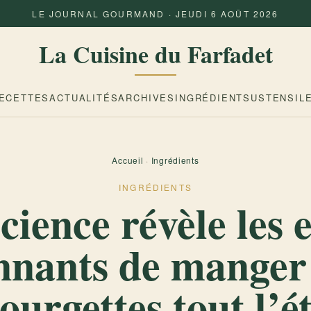
LE JOURNAL GOURMAND · JEUDI 6 AOÛT 2026
La Cuisine du Farfadet
ECETTES
ACTUALITÉS
ARCHIVES
INGRÉDIENTS
USTENSIL
Accueil
·
Ingrédients
INGRÉDIENTS
cience révèle les e
nnants de manger
ourgettes tout l’é