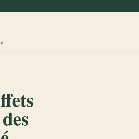
ES
ffets
 des
té