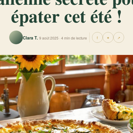
épater cet été !
Clara T.
f
✦
↗
9 août 2025 · 4 min de lecture