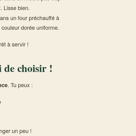
 Lisse bien.
dans un four préchauffé à
 couleur dorée uniforme.
êt à servir !
de choisir !
. Tu peux :
nce
o
nger un peu !