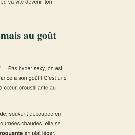
ger, va vite devenir ton
 mais au goût
re”… Pas hyper sexy, on est
fiance à son goût ! C’est une
 cœur, croustillante au
oide, souvent découpée en
s journées chaudes, elle se
en plat léger.
croquante