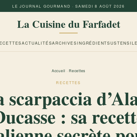
LE JOURNAL GOURMAND · SAMEDI 8 AOÛT 2026
La Cuisine du Farfadet
ECETTES
ACTUALITÉS
ARCHIVES
INGRÉDIENTS
USTENSIL
Accueil
·
Recettes
RECETTES
 scarpaccia d’Al
Ducasse : sa recett
alienne secrète p