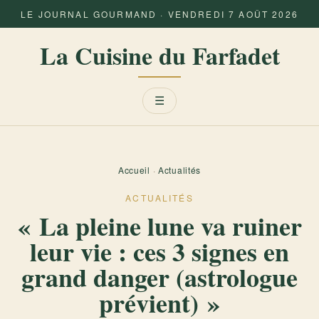
LE JOURNAL GOURMAND · VENDREDI 7 AOÛT 2026
La Cuisine du Farfadet
Menu
☰
Accueil
·
Actualités
ACTUALITÉS
« La pleine lune va ruiner
leur vie : ces 3 signes en
grand danger (astrologue
prévient) »