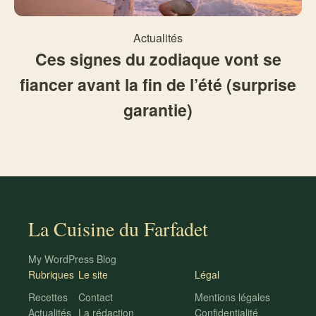
Actualités
Ces signes du zodiaque vont se
fiancer avant la fin de l’été (surprise
garantie)
La Cuisine du Farfadet
My WordPress Blog
Rubriques
Le site
Légal
Recettes
Contact
Mentions légales
Actualités
La rédaction
Confidentialité