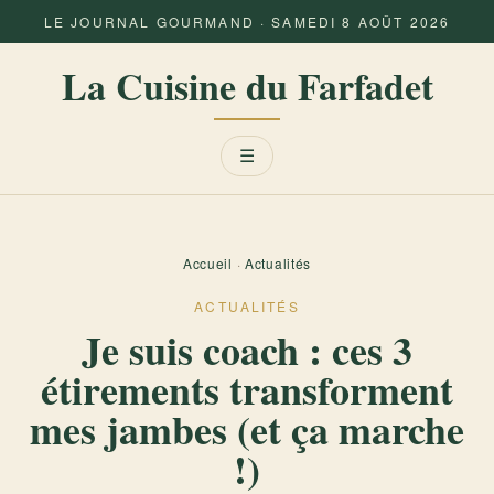
LE JOURNAL GOURMAND · SAMEDI 8 AOÛT 2026
La Cuisine du Farfadet
Menu
☰
Accueil
·
Actualités
ACTUALITÉS
Je suis coach : ces 3
étirements transforment
mes jambes (et ça marche
!)