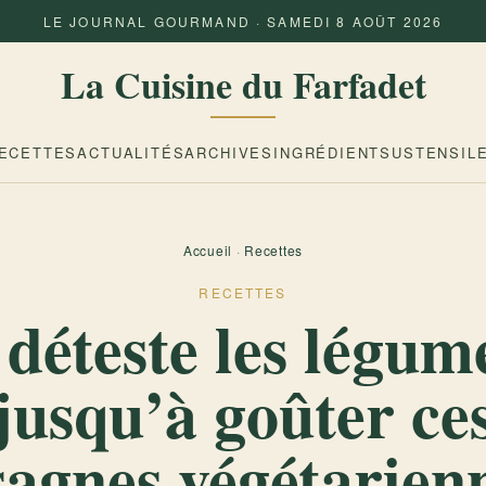
LE JOURNAL GOURMAND · SAMEDI 8 AOÛT 2026
La Cuisine du Farfadet
ECETTES
ACTUALITÉS
ARCHIVES
INGRÉDIENTS
USTENSIL
Accueil
·
Recettes
RECETTES
l déteste les légu
jusqu’à goûter ce
sagnes végétarien