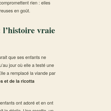
ompromettent rien : elles
reuses en goût.
 l’histoire vraie
urait que ses enfants ne
au jour où elle a testé une
Elle a remplacé la viande par
 et de la ricotta
enfants ont adoré et en ont
t le déclic. Une recette, un