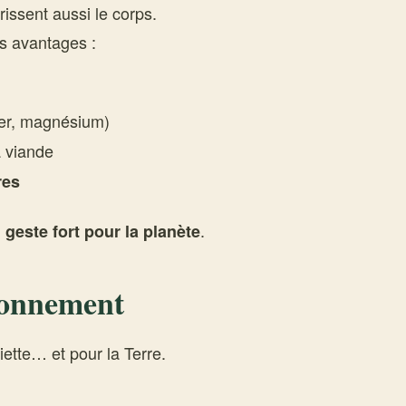
issent aussi le corps.
s avantages :
fer, magnésium)
a viande
res
n
.
geste fort pour la planète
ironnement
ette… et pour la Terre.