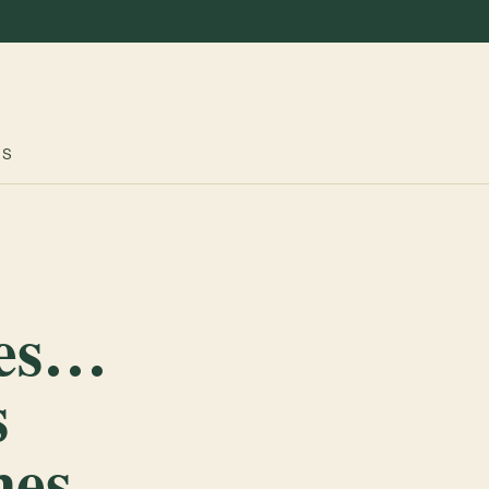
ES
mes…
s
nes