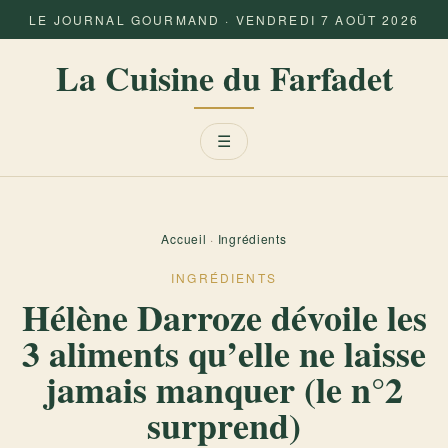
LE JOURNAL GOURMAND · VENDREDI 7 AOÛT 2026
La Cuisine du Farfadet
Menu
☰
Accueil
·
Ingrédients
INGRÉDIENTS
Hélène Darroze dévoile les
3 aliments qu’elle ne laisse
jamais manquer (le n°2
surprend)