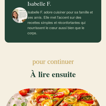
Isabelle F.
Isabelle F. adore cuisiner pour sa famille et
ses amis. Elle met l'accent sur des
recettes simples et réconfortantes qui
nourrissent le cœur aussi bien que le
corps.
pour continuer
À lire ensuite