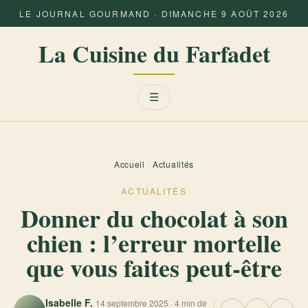
LE JOURNAL GOURMAND · DIMANCHE 9 AOÛT 2026
La Cuisine du Farfadet
Menu
☰
Accueil
·
Actualités
ACTUALITÉS
Donner du chocolat à son
chien : l’erreur mortelle
que vous faites peut-être
Isabelle F.
14 septembre 2025 · 4 min de