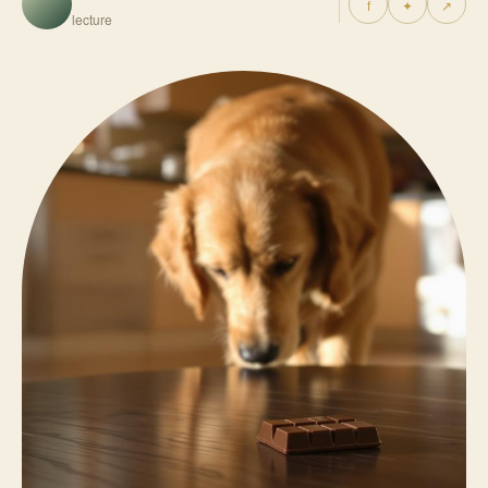
f
✦
↗
lecture