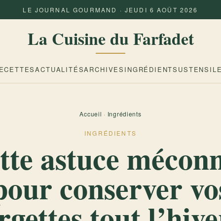
LE JOURNAL GOURMAND · JEUDI 6 AOÛT 2026
La Cuisine du Farfadet
ECETTES
ACTUALITÉS
ARCHIVES
INGRÉDIENTS
USTENSIL
Accueil
·
Ingrédients
INGRÉDIENTS
tte astuce mécon
pour conserver vo
rgettes tout l’hive