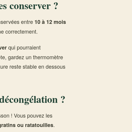
s conserver ?
onservées entre
10 à 12 mois
ne correctement.
qui pourraient
ver
ète, gardez un thermomètre
ture reste stable en dessous
décongélation ?
sson ! Vous pouvez les
.
ratins ou ratatouilles