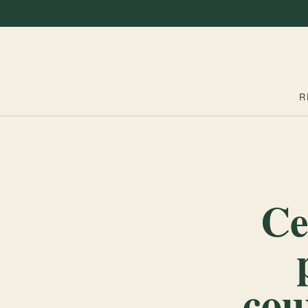
R
Ce
cou