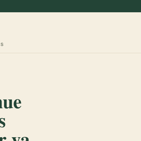
ES
nue
s
r va