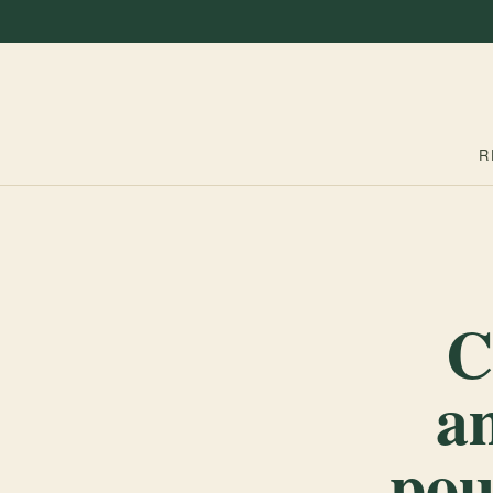
R
C
a
pou