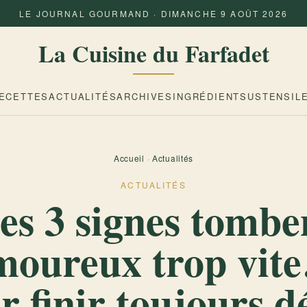
LE JOURNAL GOURMAND · DIMANCHE 9 AOÛT 2026
La Cuisine du Farfadet
ECETTES
ACTUALITÉS
ARCHIVES
INGRÉDIENTS
USTENSIL
Accueil
·
Actualités
ACTUALITÉS
es 3 signes tombe
moureux trop vit
r finir toujours d