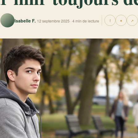
Isabelle F.
f
✦
↗
12 septembre 2025 · 4 min de lecture