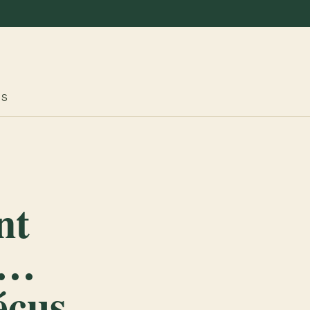
ES
nt
e…
éçus