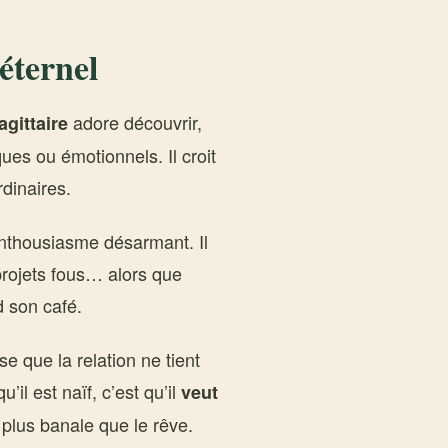
 éternel
adore découvrir,
agittaire
ques ou émotionnels. Il croit
rdinaires.
nthousiasme désarmant. Il
projets fous… alors que
d son café.
se que la relation ne tient
il est naïf, c’est qu’il
veut
t plus banale que le rêve.