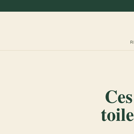
R
Ces
toil