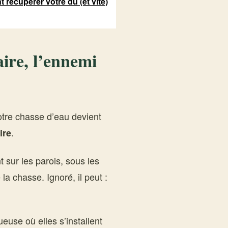
récupérer votre dû (et vite)
aire, l’ennemi
otre chasse d’eau devient
.
ire
sur les parois, sous les
a chasse. Ignoré, il peut :
ueuse où elles s’installent