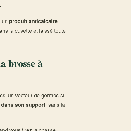
s
z un
produit anticalcaire
ans la cuvette et laissé toute
la brosse à
aussi un vecteur de germes si
, sans la
e dans son support
and vous tirez la chasse.