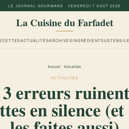
LE JOURNAL GOURMAND · VENDREDI 7 AOÛT 2026
La Cuisine du Farfadet
ECETTES
ACTUALITÉS
ARCHIVES
INGRÉDIENTS
USTENSIL
Accueil
·
Actualités
ACTUALITÉS
 3 erreurs ruinent
ettes en silence (et
les faites aussi)