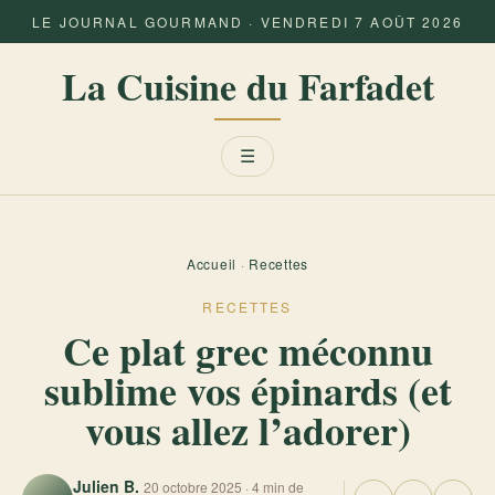
LE JOURNAL GOURMAND · VENDREDI 7 AOÛT 2026
La Cuisine du Farfadet
Menu
☰
Accueil
·
Recettes
RECETTES
Ce plat grec méconnu
sublime vos épinards (et
vous allez l’adorer)
Julien B.
20 octobre 2025 · 4 min de