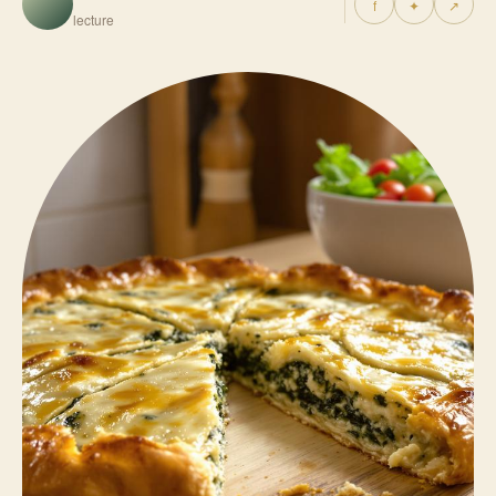
f
✦
↗
lecture