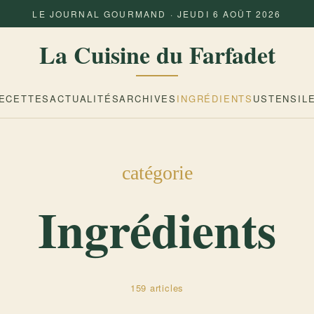
LE JOURNAL GOURMAND · JEUDI 6 AOÛT 2026
La Cuisine du Farfadet
ECETTES
ACTUALITÉS
ARCHIVES
INGRÉDIENTS
USTENSIL
catégorie
Ingrédients
159 articles