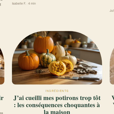
Isabelle F. · 4 min
t
Jul
INGRÉDIENTS
ir
J’ai cueilli mes potirons trop tôt
: les conséquences choquantes à
la maison
es