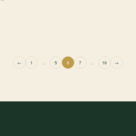
←
1
…
5
6
7
…
16
→