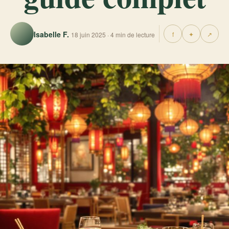
Isabelle F.
f
✦
↗
18 juin 2025 · 4 min de lecture