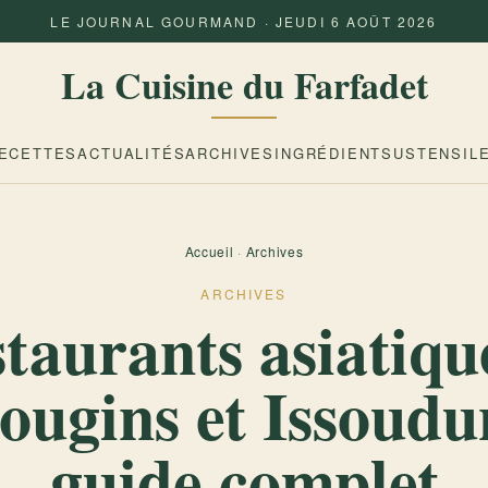
LE JOURNAL GOURMAND · JEUDI 6 AOÛT 2026
La Cuisine du Farfadet
ECETTES
ACTUALITÉS
ARCHIVES
INGRÉDIENTS
USTENSIL
Accueil
·
Archives
ARCHIVES
taurants asiatiqu
ugins et Issoudu
guide complet