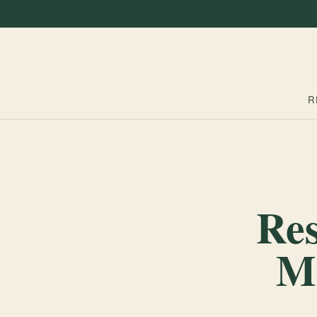
R
Res
Mo