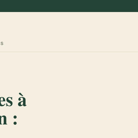
ES
es à
n :