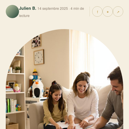
Julien B.
14 septembre 2025 · 4 min de
f
✦
↗
lecture