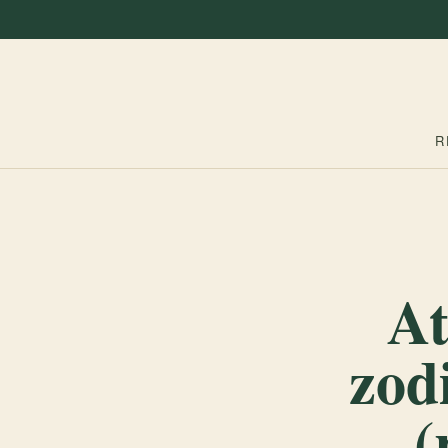
R
At
zod
(