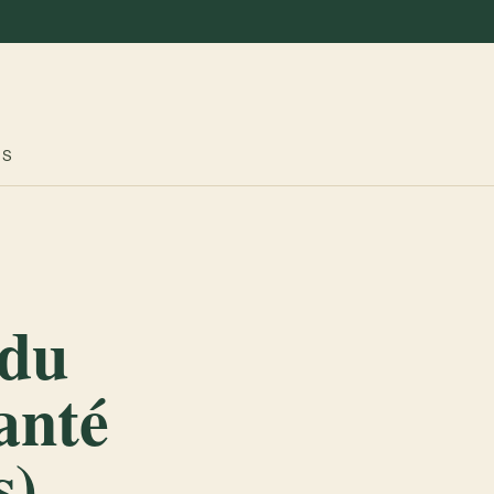
ES
 du
anté
s)