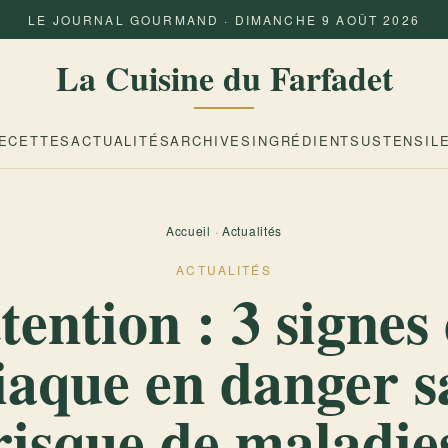
LE JOURNAL GOURMAND · DIMANCHE 9 AOÛT 2026
La Cuisine du Farfadet
ECETTES
ACTUALITÉS
ARCHIVES
INGRÉDIENTS
USTENSIL
Accueil
·
Actualités
ACTUALITÉS
tention : 3 signes
iaque en danger s
risque de maladie