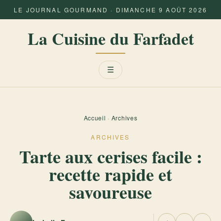
LE JOURNAL GOURMAND · DIMANCHE 9 AOÛT 2026
La Cuisine du Farfadet
Menu
☰
Accueil
·
Archives
ARCHIVES
Tarte aux cerises facile :
recette rapide et
savoureuse