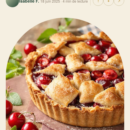
Isabelle F.
f
✦
↗
18 juin 2025 · 4 min de lecture