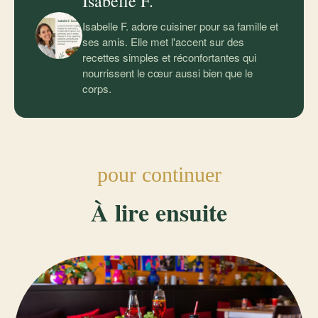
Isabelle F.
Isabelle F. adore cuisiner pour sa famille et
ses amis. Elle met l'accent sur des
recettes simples et réconfortantes qui
nourrissent le cœur aussi bien que le
corps.
pour continuer
À lire ensuite